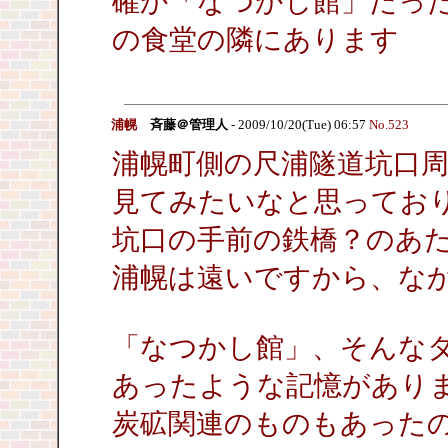
確か「なつかし館」だっ
の食堂の隣にあります
浦幌
斉藤＠管理人
- 2009/10/20(Tue) 06:57
No.523
浦幌町側の尺浦隧道坑口
見てみたいなと思ってお
坑口の手前の鉄橋？のあ
浦幌は遠いですから、な
「なつかし館」、そんな
あったような記憶があり
炭砿関連のものもあった