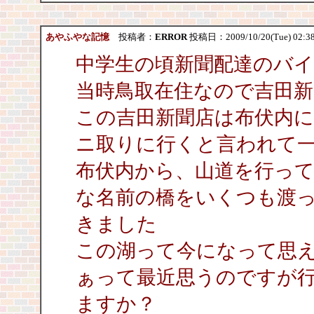
あやふやな記憶
投稿者：
ERROR
投稿日：2009/10/20(Tue) 02:3
中学生の頃新聞配達のバ
当時鳥取在住なので吉田新
この吉田新聞店は布伏内
ニ取りに行くと言われて
布伏内から、山道を行って
な名前の橋をいくつも渡
きました
この湖って今になって思
ぁって最近思うのですが
ますか？