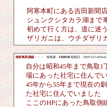
阿寒本町にある吉田新聞
シュンクシタカラ湖まで
初めて行く方は、道に迷
ザリガニは、ウチダザリ
雄鉄鳥取側線・・・
投稿者：
ERROR
投稿日：2009/10/14(Wed) 
自分は昭和45年まで鳥取
場にあった社宅に住んで
45年から55年まで現在
た社宅に住んでいました
ここのHPにあった鳥取側