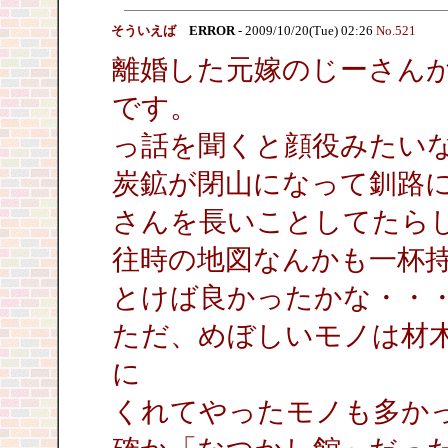
そういえば
ERROR
- 2009/10/20(Tue) 02:26
No.521
離婚した元嫁のじーさん
です。
っ話を聞くと顔役みたい
炭鉱が閉山になって釧路
さんを長いことしてたら
往時の地図なんかも一杯
とけば良かったかな・・
ただ、めぼしいモノは材
に
くれてやったモノも多か