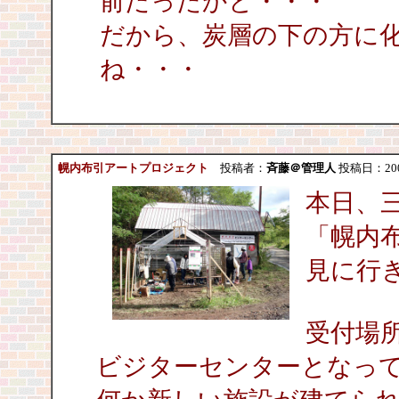
前だったかと・・・
だから、炭層の下の方に
ね・・・
幌内布引アートプロジェクト
投稿者：
斉藤＠管理人
投稿日：2009/
本日、
「幌内
見に行
受付場
ビジターセンターとなっ