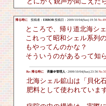
とにかく銃声が聞こえた
帰る時に
投稿者：
ERROR
投稿日：2009/10/04(Sun) 19:56
No.49
ところで、帰り道北海シ
これって昭和シェル系列
もやってんのかな？
そういうのがあるって知
Re: 帰る時に
斉藤＠管理人
- 2009/10/04(Sun) 23:56
No.5
北海シェル鉱山は「貝化
肥料として使われていま