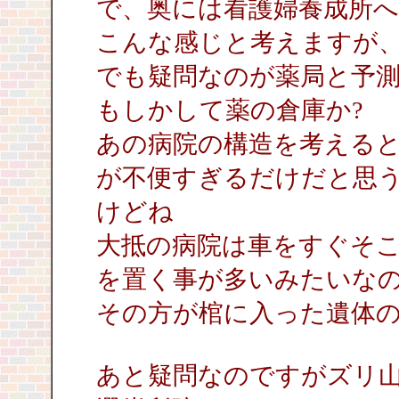
で、奥には看護婦養成所へ
こんな感じと考えますが
でも疑問なのが薬局と予
もしかして薬の倉庫か?
あの病院の構造を考える
が不便すぎるだけだと思
けどね
大抵の病院は車をすぐそ
を置く事が多いみたいな
その方が棺に入った遺体
あと疑問なのですがズリ山