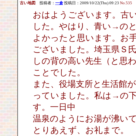
古い地図
投稿者：
一倉
投稿日：2009/10/22(Thu) 09:23
No.535
おはようございます。古
した。やはり、青い→の
よかったと思います。お
ございました。埼玉県Ｓ
しの背の高い先生（と思
ことでした。
また、役場支所と生活館
っていました。私は→の
す。一日中
温泉のようにお湯が沸い
とりあえず、お礼まで。