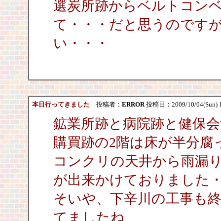
選炭所跡からベルトコン
て・・・だと思うのです
い・・・
本日行ってきました
投稿者：
ERROR
投稿日：2009/10/04(Sun) 
鉱業所跡と病院跡と健保会
購買跡の2階は床が半分腐
コンクリの天井から雨漏り
が出来かけておりました
そいや、下辛川の工事も
てましたね