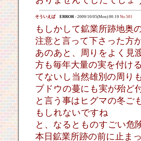
そういえば
ERROR
- 2009/10/05(Mon) 00:19
No.501
もしかして鉱業所跡地奥
注意と言って下さった方
あのあと、周りをよく見
方も毎年大量の実を付け
てないし当然雄別の周り
ブドウの蔓にも実が殆ど
と言う事はヒグマの冬ご
もしれないですね
と、なるとものすごい危
本日鉱業所跡の前に止ま