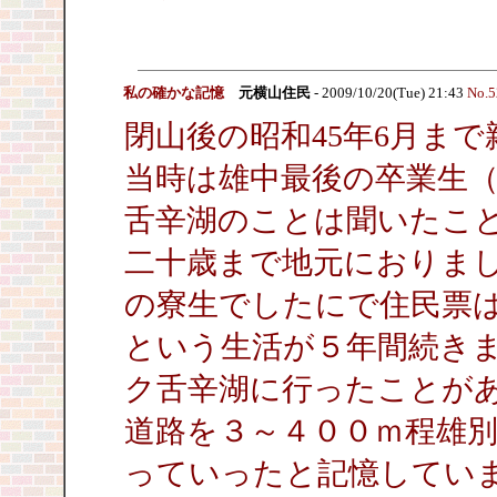
私の確かな記憶
元横山住民
- 2009/10/20(Tue) 21:43
No.5
閉山後の昭和45年6月ま
当時は雄中最後の卒業生（
舌辛湖のことは聞いたこ
二十歳まで地元におりま
の寮生でしたにで住民票
という生活が５年間続き
ク舌辛湖に行ったことが
道路を３～４００ｍ程雄
っていったと記憶してい