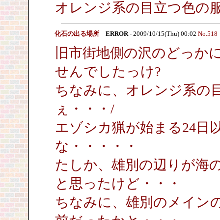
オレンジ系の目立つ色の
化石の出る場所
ERROR
- 2009/10/15(Thu) 00:02
No.518
旧市街地側の沢のどっか
せんでしたっけ?
ちなみに、オレンジ系の
ぇ・・・/
エゾシカ猟が始まる24日
な・・・・・
たしか、雄別の辺りが海
と思ったけど・・・
ちなみに、雄別のメインの