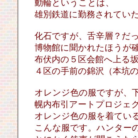
動輪ということは、
雄別鉄道に勤務されてい
化石ですが、舌辛層？だ
博物館に聞かれたほうが
布伏内の５区会館へ上る
４区の手前の錦沢（本坑
オレンジ色の服ですが、
幌内布引アートプロジェ
オレンジ色の服を着てい
こんな服です。ハンター