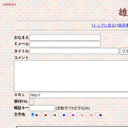
2466041
雄
[
トップに戻る
] [
留意
おなまえ
Ｅメール
タイトル
コメント
ＵＲＬ
添付File
暗証キー
(英数字で8文字以内)
文字色
■
■
■
■
■
■
■
■