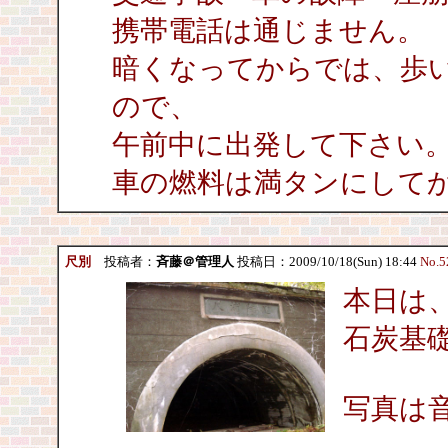
携帯電話は通じません。
暗くなってからでは、歩
ので、
午前中に出発して下さい
車の燃料は満タンにして
尺別
投稿者：
斉藤＠管理人
投稿日：2009/10/18(Sun) 18:44
No.5
本日は
石炭基
写真は