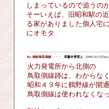
しまっているので追うの
そーいえば、旧昭和駅の近
る家がありました個人宅
にオモタ
Re: 雄鉄鳥取側線・・・
斉藤＠管理人
- 2009/10/15(Thu)
火力発電所から北側の
鳥取側線跡は、わからな
昭和４３年に鶴野線が開
鳥取側線は使われなくな