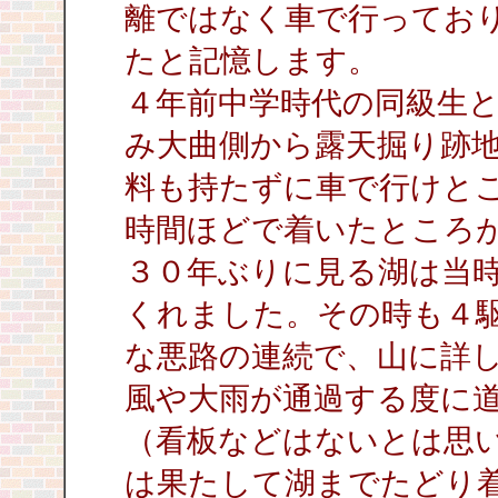
離ではなく車で行ってお
たと記憶します。
４年前中学時代の同級生
み大曲側から露天掘り跡
料も持たずに車で行けと
時間ほどで着いたところ
３０年ぶりに見る湖は当
くれました。その時も４
な悪路の連続で、山に詳
風や大雨が通過する度に
（看板などはないとは思
は果たして湖までたどり