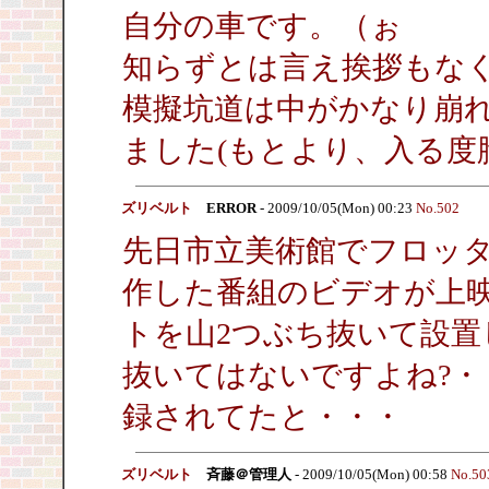
自分の車です。（ぉ
知らずとは言え挨拶もな
模擬坑道は中がかなり崩
ました(もとより、入る度
ズリベルト
ERROR
- 2009/10/05(Mon) 00:23
No.502
先日市立美術館でフロッタ
作した番組のビデオが上
トを山2つぶち抜いて設
抜いてはないですよね?・
録されてたと・・・
ズリベルト
斉藤＠管理人
- 2009/10/05(Mon) 00:58
No.50