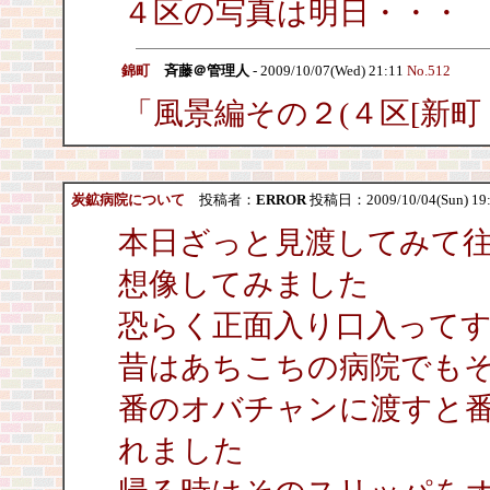
４区の写真は明日・・・
錦町
斉藤＠管理人
- 2009/10/07(Wed) 21:11
No.512
「風景編その２(４区[新町
炭鉱病院について
投稿者：
ERROR
投稿日：2009/10/04(Sun) 19
本日ざっと見渡してみて
想像してみました
恐らく正面入り口入って
昔はあちこちの病院でも
番のオバチャンに渡すと
れました