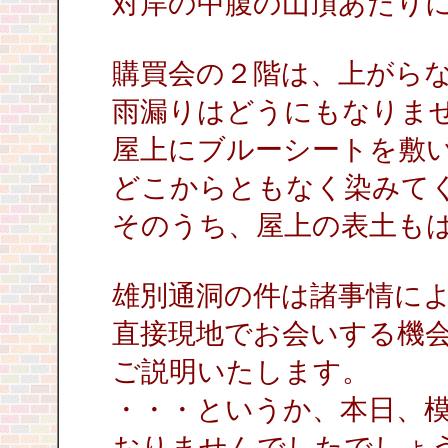
対岸の中腹の山頂あたり
購買会の２階は、上がら
雨漏りはどうにもなりま
屋上にブルーシートを敷
どこからともなく染みて
そのうち、屋上の表土も
雄別通洞の件は諸事情に
直接現地でお会いする機
ご説明いたします。
・・・というか、本日、
おりませんでしたでしょ