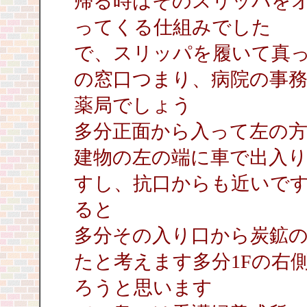
帰る時はそのスリッパを
ってくる仕組みでした
で、スリッパを履いて真
の窓口つまり、病院の事
薬局でしょう
多分正面から入って左の
建物の左の端に車で出入
すし、抗口からも近いで
ると
多分その入り口から炭鉱
たと考えます多分1Fの右
ろうと思います