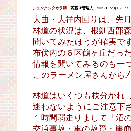
シュンクシタカラ湖
斉藤＠管理人
- 2009/10/20(Tue) 23:
大曲・大祥内回りは、先
林道の状況は、根釧西部
聞いてみたほうが確実で
布伏内の６区鶴ヶ丘だっ
情報を聞いてみるのも一
このラーメン屋さんから
林道はいくつも枝分かれ
迷わないようにご注意下
１時間弱走りまして「沼
交通事故・車の故障・崖