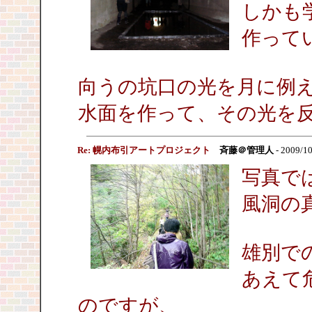
しかも
作って
向うの坑口の光を月に例
水面を作って、その光を
Re: 幌内布引アートプロジェクト
斉藤＠管理人
- 2009/10
写真で
風洞の
雄別で
あえて
のですが、