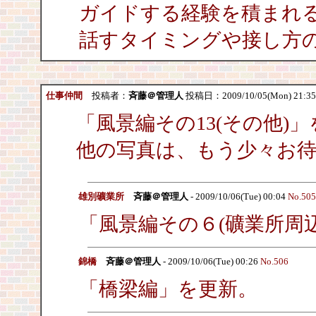
ガイドする経験を積まれ
話すタイミングや接し方
仕事仲間
投稿者：
斉藤＠管理人
投稿日：2009/10/05(Mon) 21:3
「風景編その13(その他)
他の写真は、もう少々お
雄別礦業所
斉藤＠管理人
- 2009/10/06(Tue) 00:04
No.505
「風景編その６(礦業所周
錦橋
斉藤＠管理人
- 2009/10/06(Tue) 00:26
No.506
「橋梁編」を更新。