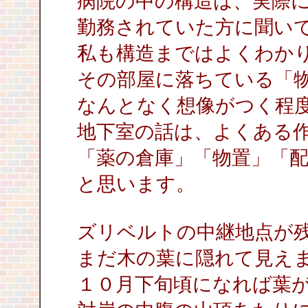
病院の中の構造は、実際
勤務されていた方に聞い
私も構造まではよくわか
その部屋に落ちている「
なんとなく想像がつく程
地下室の話は、よくある
「薬の倉庫」「物置」「
と思います。
ズリベルトの中継地点が
まだ木の葉に隠れて見え
１０月下旬頃になれば葉