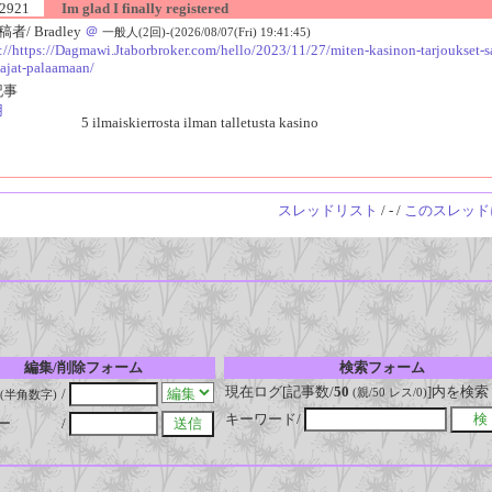
62921
Im glad I finally registered
稿者/ Bradley
＠
一般人(2回)-(2026/08/07(Fri) 19:41:45)
://https://Dagmawi.Jtaborbroker.com/hello/2023/11/27/miten-kasinon-tarjoukset-s
ajat-palaamaan/
記事
用
5 ilmaiskierrosta ilman talletusta kasino
スレッドリスト
/ - /
このスレッド
編集/削除フォーム
検索フォーム
現在ログ[記事数/
50
]内を検索
/
(親/50 レス/0)
(半角数字)
キーワード/
ー
/