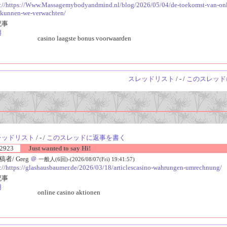
p://https://Www.Massagemybodyandmind.nl/blog/2026/05/04/de-toekomst-van-on
-kunnen-we-verwachten/
記事
用
casino laagste bonus voorwaarden
スレッドリスト
/ - /
このスレッド
レッドリスト
/ - /
このスレッドに返事を書く
62923
Just wanted to say Hi!
稿者/ Greg
＠
一般人(6回)-(2026/08/07(Fri) 19:41:57)
p://https://glashausbaumer.de/2026/03/18/articlescasino-wahrungen-umrechnung/
記事
用
online casino aktionen