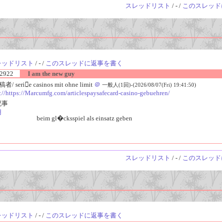
スレッドリスト
/ - /
このスレッド
レッドリスト
/ - /
このスレッドに返事を書く
62922
I am the new guy
者/ serie casinos mit ohne limit
＠
一般人(1回)-(2026/08/07(Fri) 19:41:50)
://https://Marcumfg.com/articlespaysafecard-casino-gebuehren/
記事
用
beim gl�cksspiel als einsatz geben
スレッドリスト
/ - /
このスレッド
レッドリスト
/ - /
このスレッドに返事を書く