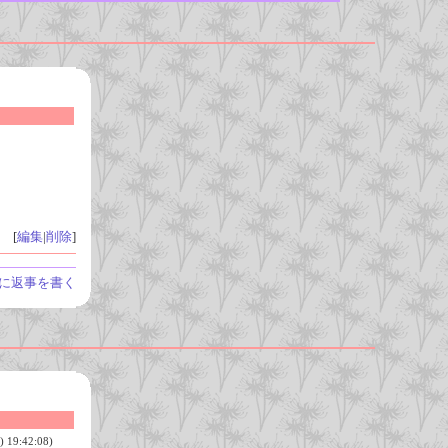
[
編集
|
削除
]
に返事を書く
 19:42:08)