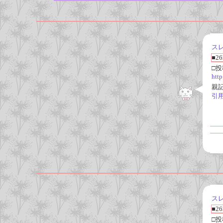
ス
■2
□投稿
http
親
引
ス
■2
□投稿