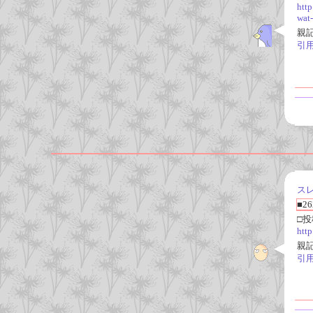
htt
wat
親
引
ス
■2
□投
htt
親
引