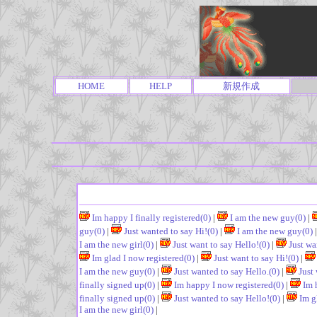
HOME
HELP
新規作成
Im happy I finally registered(0)
|
I am the new guy(0)
|
guy(0)
|
Just wanted to say Hi!(0)
|
I am the new guy(0)
I am the new girl(0)
|
Just want to say Hello!(0)
|
Just wa
Im glad I now registered(0)
|
Just want to say Hi!(0)
|
I am the new guy(0)
|
Just wanted to say Hello.(0)
|
Just 
finally signed up(0)
|
Im happy I now registered(0)
|
Im h
finally signed up(0)
|
Just wanted to say Hello!(0)
|
Im gl
I am the new girl(0)
|