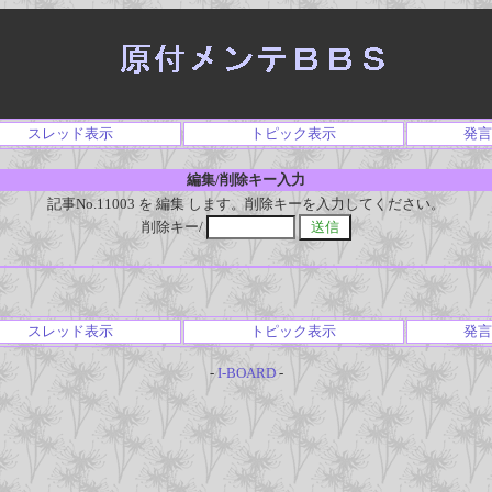
スレッド表示
トピック表示
発言
編集/削除キー入力
記事No.11003 を 編集 します。削除キーを入力してください。
削除キー/
スレッド表示
トピック表示
発言
-
I-BOARD
-