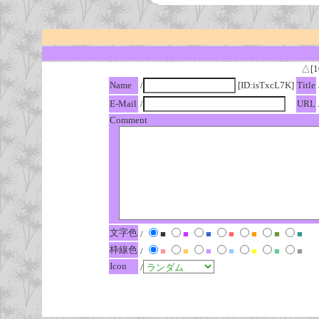
△[1
Name
/
[ID:isTxcL7K]
Title
E-Mail
/
URL
Comment
文字色
/
■
■
■
■
■
■
■
枠線色
/
■
■
■
■
■
■
■
Icon
/