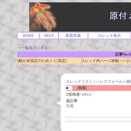
HOME
HELP
新規作成
スレッド表示
＜一覧表示に戻る
記事No.1
(幅が未指定のため 1- に指定)
スレッド内ページ移動 / << [1-0
スレッドリスト
/ - /
レスフォームへ移
■
(無題)
□投稿者/
(##)-()
親記事
引用