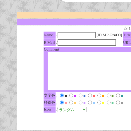
△[1
Name
/
[ID:MJoGznO0]
Title
E-Mail
/
URL
Comment
文字色
/
■
■
■
■
■
■
■
枠線色
/
■
■
■
■
■
■
■
Icon
/