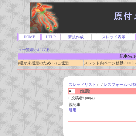
HOME
HELP
新規作成
スレッド表示
＜一覧表示に戻る
記事No.1
(幅が未指定のため 1- に指定)
スレッド内ページ移動 / << [1-0
スレッドリスト
/ - /
レスフォームへ移
■
(無題)
□投稿者/
(##)-()
親記事
引用