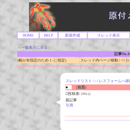
HOME
HELP
新規作成
スレッド表示
＜一覧表示に戻る
記事No.1
(幅が未指定のため 1- に指定)
スレッド内ページ移動 / << [1-0
スレッドリスト
/ - /
レスフォームへ移
■
(無題)
□投稿者/
(##)-()
親記事
引用