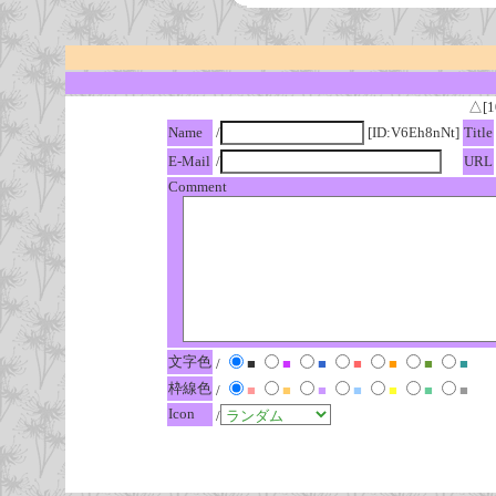
△[1
Name
/
[ID:V6Eh8nNt]
Title
E-Mail
/
URL
Comment
文字色
/
■
■
■
■
■
■
■
枠線色
/
■
■
■
■
■
■
■
Icon
/