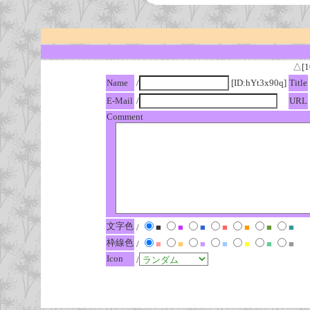
△[1
Name
/
[ID:hYt3x90q]
Title
E-Mail
/
URL
Comment
文字色
/
■
■
■
■
■
■
■
枠線色
/
■
■
■
■
■
■
■
Icon
/