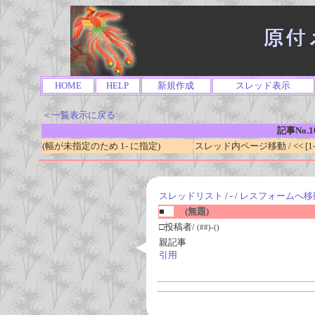
HOME
HELP
新規作成
スレッド表示
＜一覧表示に戻る
記事No.1
(幅が未指定のため 1- に指定)
スレッド内ページ移動 / << [1-0
スレッドリスト
/ - /
レスフォームへ移
■
(無題)
□投稿者/
(##)-()
親記事
引用