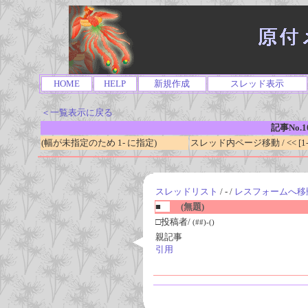
HOME
HELP
新規作成
スレッド表示
＜一覧表示に戻る
記事No.1
(幅が未指定のため 1- に指定)
スレッド内ページ移動 / << [1-0
スレッドリスト
/ - /
レスフォームへ移
■
(無題)
□投稿者/
(##)-()
親記事
引用