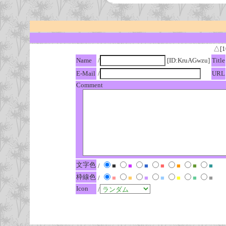
△[1
Name
/
[ID:KruAGwzu]
Title
E-Mail
/
URL
Comment
文字色
/
■
■
■
■
■
■
■
枠線色
/
■
■
■
■
■
■
■
Icon
/