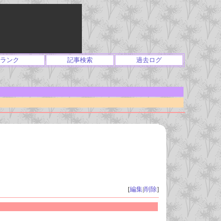
ランク
記事検索
過去ログ
[
編集
|
削除
]