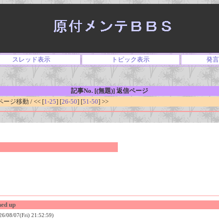
スレッド表示
トピック表示
発言
記事No. [(無題)] 返信ページ
ジ移動 / << [
1-25
] [
26-50
] [
51-50
] >>
ned up
08/07(Fri) 21:52:59)