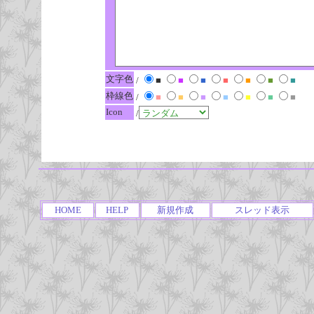
文字色
/
■
■
■
■
■
■
■
枠線色
/
■
■
■
■
■
■
■
Icon
/
HOME
HELP
新規作成
スレッド表示