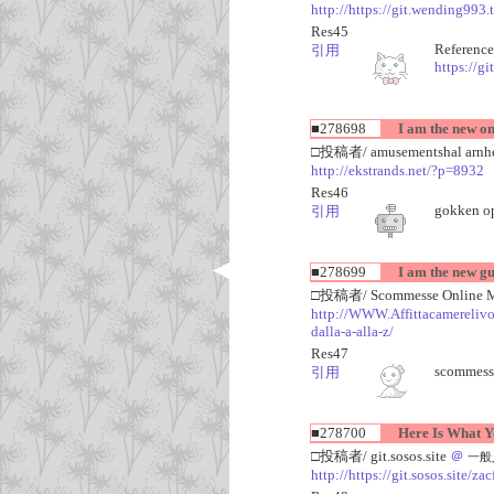
http://https://git.wending993
Res45
Reference
引用
https://g
■278698
I am the new on
□投稿者/ amusementshal arn
http://ekstrands.net/?p=8932
Res46
gokken op
引用
■278699
I am the new g
□投稿者/ Scommesse Online Mi
http://WWW.Affittacamerelivorn
dalla-a-alla-z/
Res47
scommess
引用
■278700
Here Is What You
□投稿者/ git.sosos.site
＠
一般人(
http://https://git.sosos.site/z