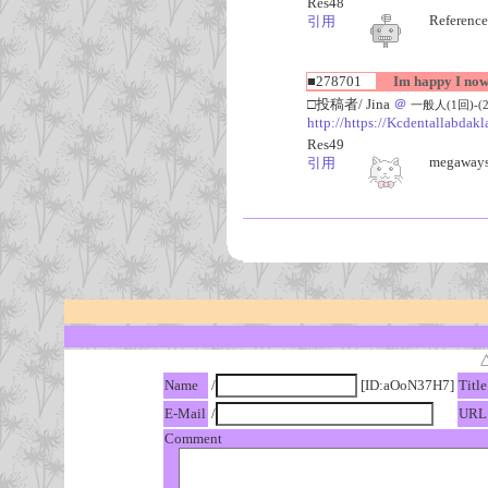
Res48
Reference
引用
■278701
Im happy I now 
□投稿者/ Jina
＠
一般人(1回)-(202
http://https://Kcdentallabdak
Res49
megaways
引用
Name
/
[ID:aOoN37H7]
Title
E-Mail
/
URL
Comment