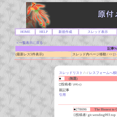
HOME
HELP
新規作成
スレッド表示
＜一覧表示に戻る
記事No
(最新レス5件表示)
スレッド内ページ移動 / << [
1
スレッドリスト
/ - /
レスフォームへ移
■
(無題)
□投稿者/
(##)-()
親記事
引用
■278696
The Honest to Go
□投稿者/ git.wending993.top