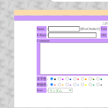
△[1
Name
/
[ID:uC0ufdcU]
Title
E-Mail
/
URL
Comment
文字色
/
■
■
■
■
■
■
■
枠線色
/
■
■
■
■
■
■
■
Icon
/