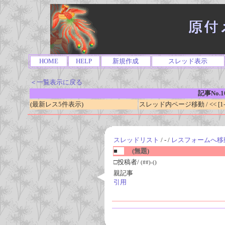
HOME
HELP
新規作成
スレッド表示
＜一覧表示に戻る
記事No.1
(最新レス5件表示)
スレッド内ページ移動 / << [1-0
スレッドリスト
/ - /
レスフォームへ移
■
(無題)
□投稿者/
(##)-()
親記事
引用