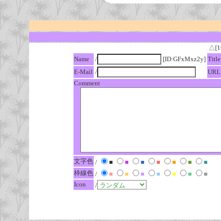
△[1
Name
/
[ID:GFxMxz2y]
Title
E-Mail
/
URL
Comment
文字色
/
■
■
■
■
■
■
■
枠線色
/
■
■
■
■
■
■
■
Icon
/