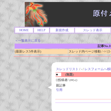
HOME
HELP
新規作成
スレッド表示
＜一覧表示に戻る
記事No.1
(最新レス5件表示)
スレッド内ページ移動 / << [1-0
スレッドリスト
/ - /
レスフォームへ移
■
(無題)
□投稿者/
(##)-()
親記事
引用