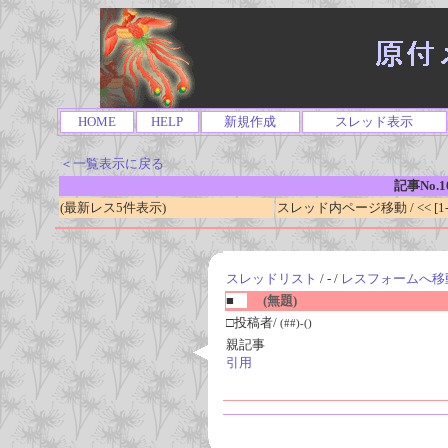
HOME
HELP
新規作成
スレッド表示
＜一覧表示に戻る
記事No.1
(最新レス5件表示)
スレッド内ページ移動 / << [1-0
スレッドリスト
/ - /
レスフォームへ移
■
(無題)
□投稿者/
(##)-()
親記事
引用