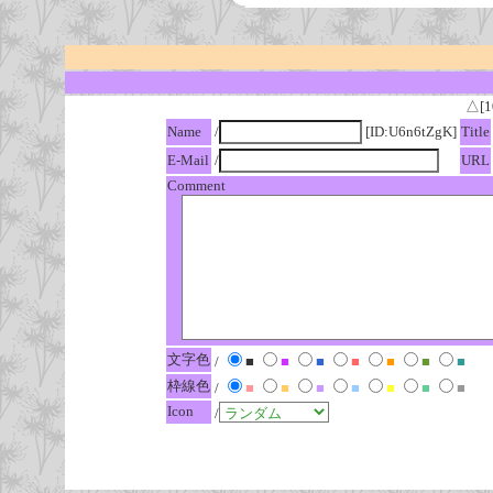
△[1
Name
/
[ID:U6n6tZgK]
Title
E-Mail
/
URL
Comment
文字色
/
■
■
■
■
■
■
■
枠線色
/
■
■
■
■
■
■
■
Icon
/