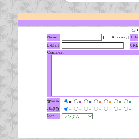
△[1
Name
/
[ID:FKpz7way]
Title
E-Mail
/
URL
Comment
文字色
/
■
■
■
■
■
■
■
枠線色
/
■
■
■
■
■
■
■
Icon
/