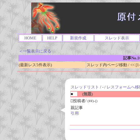
HOME
HELP
新規作成
スレッド表示
＜一覧表示に戻る
記事No.1
(最新レス5件表示)
スレッド内ページ移動 / << [1-0
スレッドリスト
/ - /
レスフォームへ移
■
(無題)
□投稿者/
(##)-()
親記事
引用