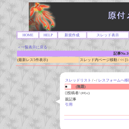
HOME
HELP
新規作成
スレッド表示
＜一覧表示に戻る
記事No.1
(最新レス5件表示)
スレッド内ページ移動 / << [1-0
スレッドリスト
/ - /
レスフォームへ移
■
(無題)
□投稿者/
(##)-()
親記事
引用