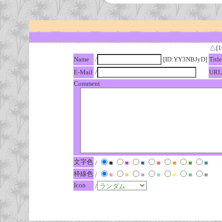
△[1
Name
/
[ID:YY3NBJyD]
Title
E-Mail
/
URL
Comment
文字色
/
■
■
■
■
■
■
■
枠線色
/
■
■
■
■
■
■
■
Icon
/