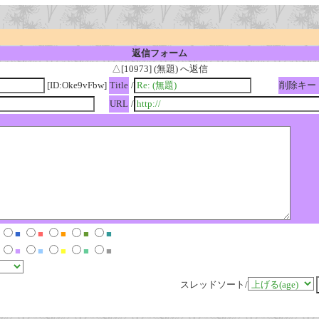
返信フォーム
△[10973] (無題) へ返信
[ID:Oke9vFbw]
Title
/
削除キー
URL
/
■
■
■
■
■
■
■
■
■
■
スレッドソート/