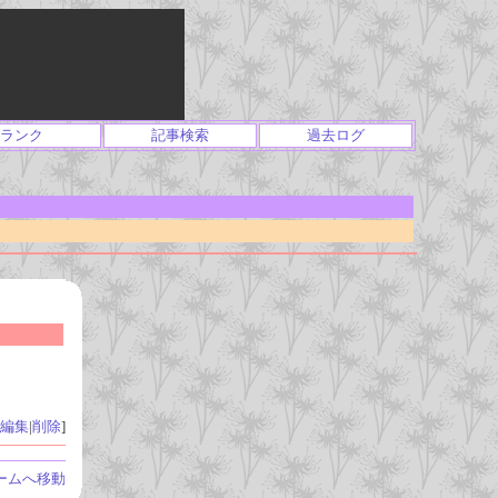
ランク
記事検索
過去ログ
編集
|
削除
]
ームへ移動