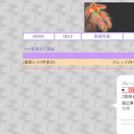
HOME
HELP
新規作成
＜一覧表示に戻る
(最新レス5件表示)
スレッド内ページ
スレッ
■
(
□投稿
親記事
引用