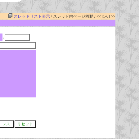
スレッドリスト表示
/ スレッド内ページ移動 / << [1-0] >>
/