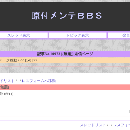
スレッド表示
トピック表示
発言
記事No.10973 [(無題)] 返信ページ
移動 / << [1-0] >>
ドリスト
/ - /
レスフォームへ移動
無題)
者/
(##)-()
[
スレッドリスト
/ - /
レスフォ