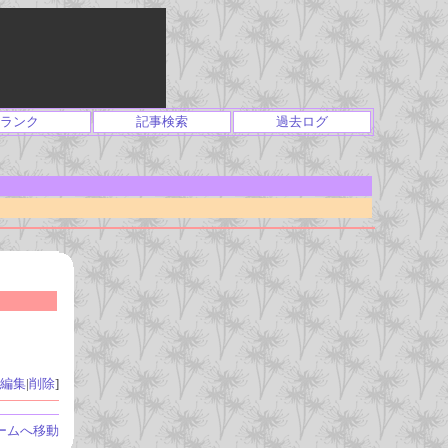
ランク
記事検索
過去ログ
編集
|
削除
]
ームへ移動