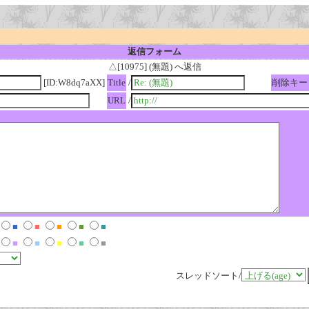
返信フォーム
△[10975] (無題) へ返信
[ID:W8dq7aXX]
Title
/
削除キー
URL
/
■
■
■
■
■
■
■
■
■
■
スレッドソート/