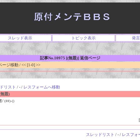
スレッド表示
トピック表示
発言
記事No.10975 [(無題)] 返信ページ
移動 / << [1-0] >>
ドリスト
/ - /
レスフォームへ移動
無題)
者/
(##)-()
[
スレッドリスト
/ - /
レスフォ