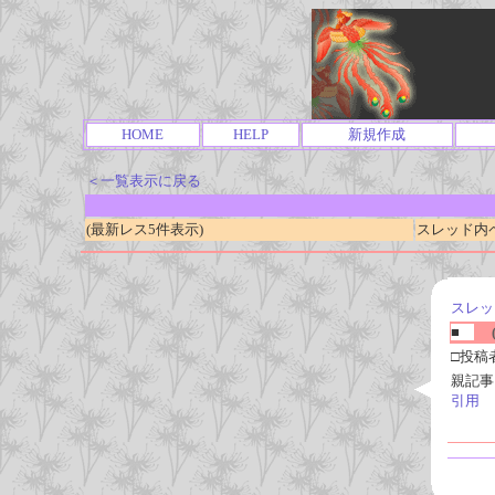
HOME
HELP
新規作成
＜一覧表示に戻る
(最新レス5件表示)
スレッド内ページ
スレッ
■
(
□投稿
親記事
引用