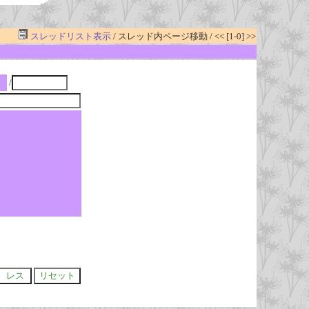
スレッドリスト表示
/ スレッド内ページ移動 / << [1-0] >>
/