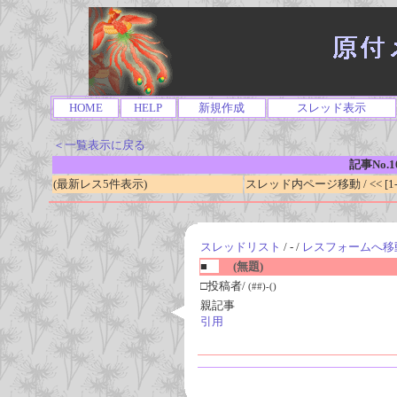
HOME
HELP
新規作成
スレッド表示
＜一覧表示に戻る
記事No.1
(最新レス5件表示)
スレッド内ページ移動 / << [1-0
スレッドリスト
/ - /
レスフォームへ移
■
(無題)
□投稿者/
(##)-()
親記事
引用