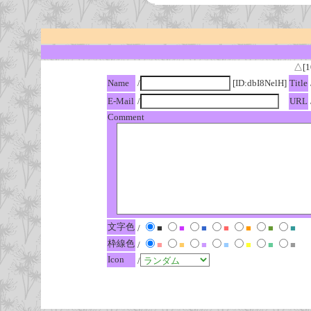
△[1
Name
/
[ID:dbI8NelH]
Title
E-Mail
/
URL
Comment
文字色
/
■
■
■
■
■
■
■
枠線色
/
■
■
■
■
■
■
■
Icon
/