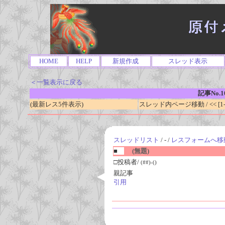
HOME
HELP
新規作成
スレッド表示
＜一覧表示に戻る
記事No.1
(最新レス5件表示)
スレッド内ページ移動 / << [1-0
スレッドリスト
/ - /
レスフォームへ移
■
(無題)
□投稿者/
(##)-()
親記事
引用