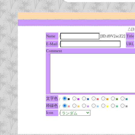
△[1
Name
/
[ID:d9V2acZ2]
Title
E-Mail
/
URL
Comment
文字色
/
■
■
■
■
■
■
■
枠線色
/
■
■
■
■
■
■
■
Icon
/