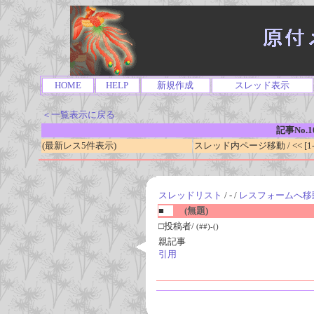
HOME
HELP
新規作成
スレッド表示
＜一覧表示に戻る
記事No.1
(最新レス5件表示)
スレッド内ページ移動 / << [1-0
スレッドリスト
/ - /
レスフォームへ移
■
(無題)
□投稿者/
(##)-()
親記事
引用