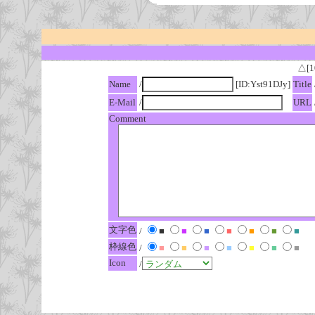
△[1
Name
/
[ID:Yst91DJy]
Title
E-Mail
/
URL
Comment
文字色
/
■
■
■
■
■
■
■
枠線色
/
■
■
■
■
■
■
■
Icon
/