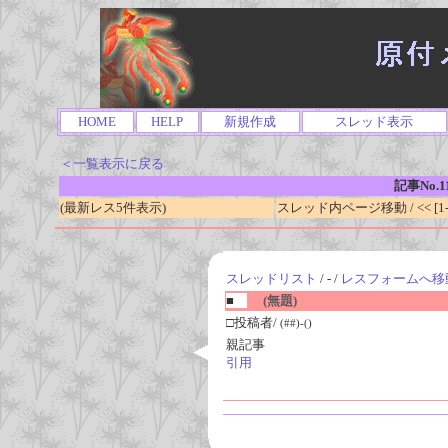
HOME
HELP
新規作成
スレッド表示
＜一覧表示に戻る
記事No.1
(最新レス5件表示)
スレッド内ページ移動 / << [1-0
スレッドリスト
/ - /
レスフォームへ移
■
(無題)
□投稿者/
(##)-()
親記事
引用