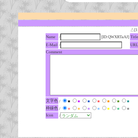
△[1
Name
/
[ID:QWXRTaAJ]
Titl
E-Mail
/
UR
Comment
文字色
/
■
■
■
■
■
■
■
枠線色
/
■
■
■
■
■
■
■
Icon
/