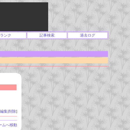
ランク
記事検索
過去ログ
編集
|
削除
]
ームへ移動