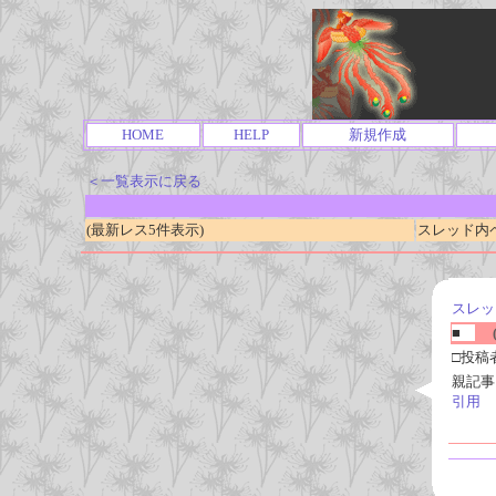
HOME
HELP
新規作成
＜一覧表示に戻る
(最新レス5件表示)
スレッド内ページ
スレッ
■
(
□投稿
親記事
引用