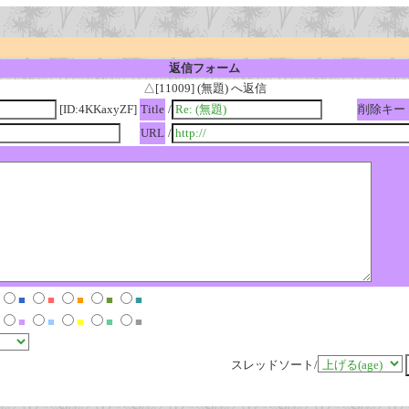
返信フォーム
△[11009] (無題) へ返信
[ID:4KKaxyZF]
Title
/
削除キー
URL
/
■
■
■
■
■
■
■
■
■
■
スレッドソート/