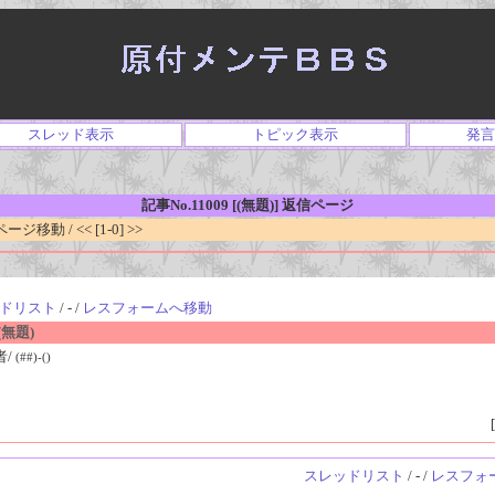
スレッド表示
トピック表示
発言
記事No.11009 [(無題)] 返信ページ
移動 / << [1-0] >>
ドリスト
/ - /
レスフォームへ移動
無題)
者/
(##)-()
[
スレッドリスト
/ - /
レスフォ