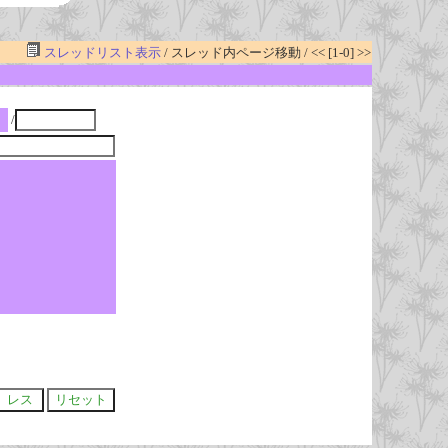
スレッドリスト表示
/ スレッド内ページ移動 / << [1-0] >>
/