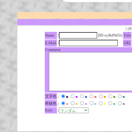
△[6
Name
/
[ID:oyBdNd5t]
Title
E-Mail
/
URL
Comment
文字色
/
■
■
■
■
■
■
■
枠線色
/
■
■
■
■
■
■
■
Icon
/