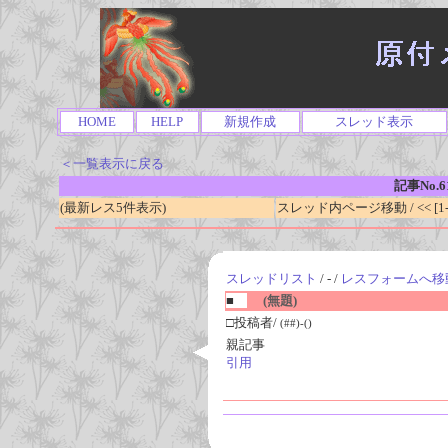
HOME
HELP
新規作成
スレッド表示
＜一覧表示に戻る
記事No.6
(最新レス5件表示)
スレッド内ページ移動 / << [1-0
スレッドリスト
/ - /
レスフォームへ移
■
(無題)
□投稿者/
(##)-()
親記事
引用