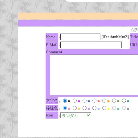
△[6
Name
/
[ID:eibmbMmZ]
Title
E-Mail
/
URL
Comment
文字色
/
■
■
■
■
■
■
■
枠線色
/
■
■
■
■
■
■
■
Icon
/