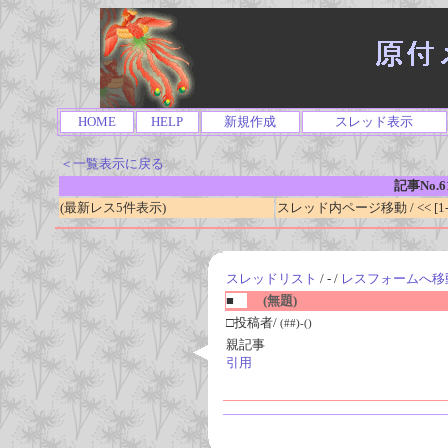
HOME
HELP
新規作成
スレッド表示
＜一覧表示に戻る
記事No.6
(最新レス5件表示)
スレッド内ページ移動 / << [1-0
スレッドリスト
/ - /
レスフォームへ移
■
(無題)
□投稿者/
(##)-()
親記事
引用