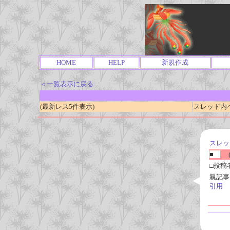
HOME
HELP
新規作成
＜一覧表示に戻る
(最新レス5件表示)
スレッド内ページ
スレッ
■
(
□投稿
親記事
引用