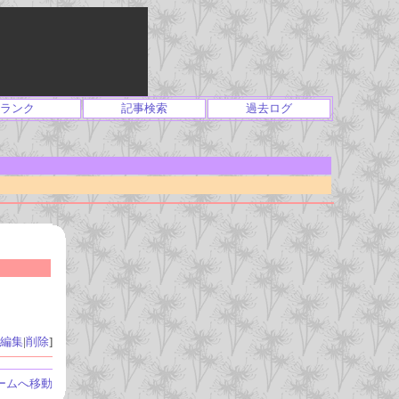
ランク
記事検索
過去ログ
編集
|
削除
]
ームへ移動