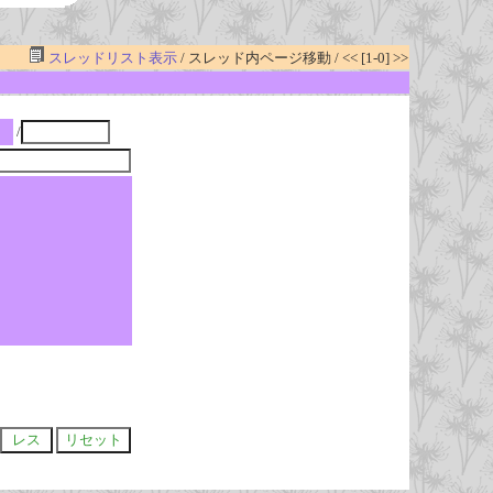
スレッドリスト表示
/ スレッド内ページ移動 / << [1-0] >>
/