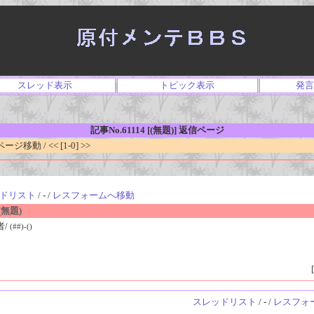
スレッド表示
トピック表示
発言
記事No.61114 [(無題)] 返信ページ
移動 / << [1-0] >>
ドリスト
/ - /
レスフォームへ移動
無題)
者/
(##)-()
[
スレッドリスト
/ - /
レスフォ