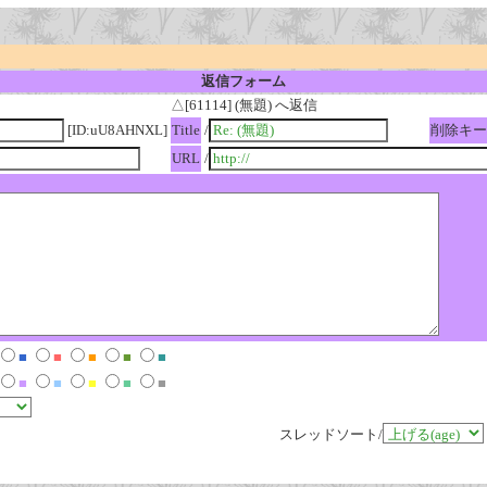
返信フォーム
△[61114] (無題) へ返信
[ID:uU8AHNXL]
Title
/
削除キー
URL
/
■
■
■
■
■
■
■
■
■
■
スレッドソート/