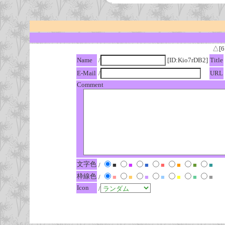
△[6
Name
/
[ID:Kio7rDB2]
Title
E-Mail
/
URL
Comment
文字色
/
■
■
■
■
■
■
■
枠線色
/
■
■
■
■
■
■
■
Icon
/