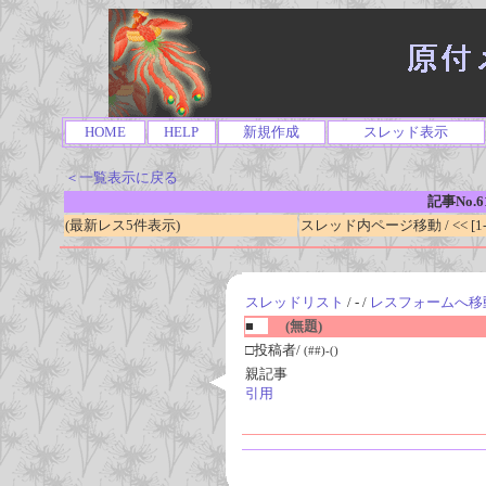
HOME
HELP
新規作成
スレッド表示
＜一覧表示に戻る
記事No.6
(最新レス5件表示)
スレッド内ページ移動 / << [1-0
スレッドリスト
/ - /
レスフォームへ移
■
(無題)
□投稿者/
(##)-()
親記事
引用