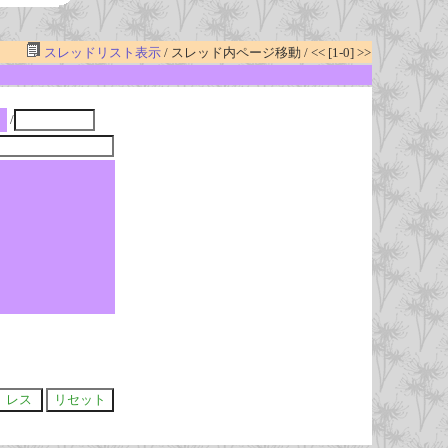
スレッドリスト表示
/ スレッド内ページ移動 / << [1-0] >>
/