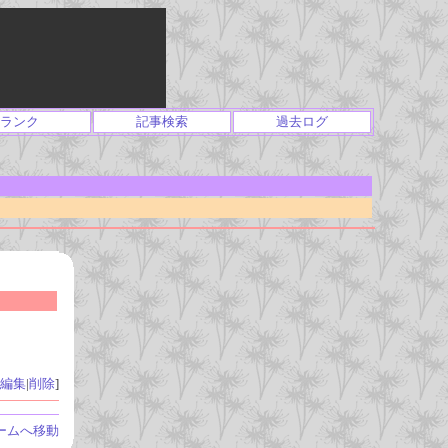
ランク
記事検索
過去ログ
編集
|
削除
]
ームへ移動