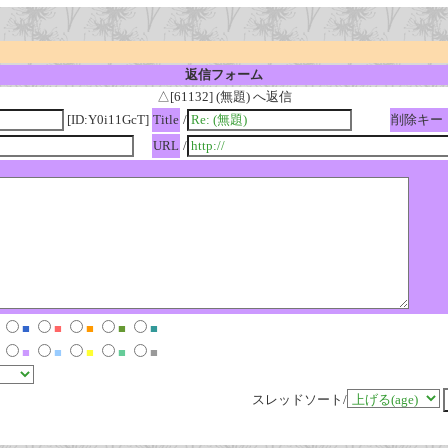
返信フォーム
△[61132] (無題) へ返信
[ID:Y0i11GcT]
Title
/
削除キー
URL
/
■
■
■
■
■
■
■
■
■
■
スレッドソート/