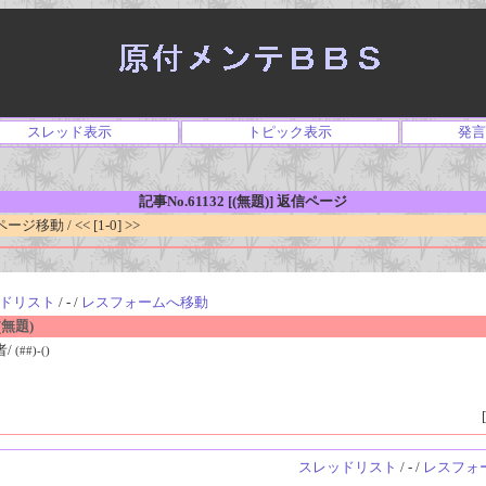
スレッド表示
トピック表示
発言
記事No.61132 [(無題)] 返信ページ
移動 / << [1-0] >>
ドリスト
/ - /
レスフォームへ移動
無題)
者/
(##)-()
[
スレッドリスト
/ - /
レスフォ