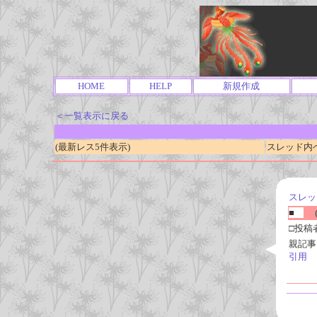
HOME
HELP
新規作成
＜一覧表示に戻る
(最新レス5件表示)
スレッド内ページ
スレッ
■
(
□投稿
親記事
引用