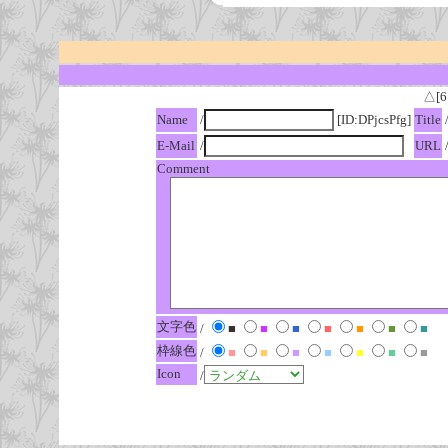
△[6
Name
/
[ID:DPjcsPfg]
Title
E-Mail
/
URL
Comment
文字色
/
■
■
■
■
■
■
■
枠線色
/
■
■
■
■
■
■
■
Icon
/