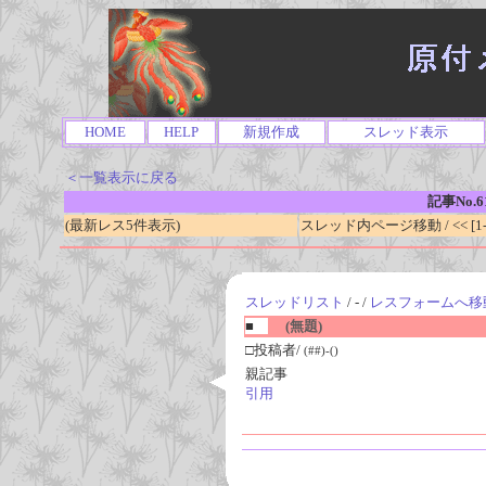
HOME
HELP
新規作成
スレッド表示
＜一覧表示に戻る
記事No.6
(最新レス5件表示)
スレッド内ページ移動 / << [1-0
スレッドリスト
/ - /
レスフォームへ移
■
(無題)
□投稿者/
(##)-()
親記事
引用