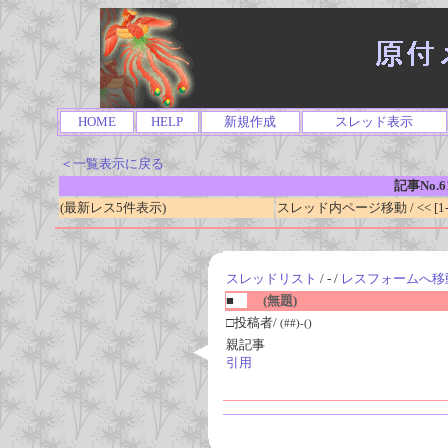
HOME
HELP
新規作成
スレッド表示
＜一覧表示に戻る
記事No.6
(最新レス5件表示)
スレッド内ページ移動 / << [1-0
スレッドリスト
/ - /
レスフォームへ移
■
(無題)
□投稿者/
(##)-()
親記事
引用