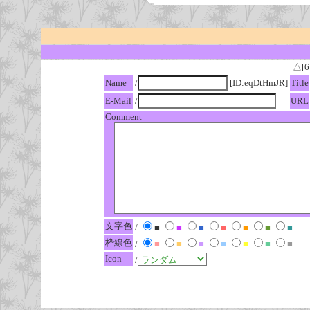
△[6
Name
/
[ID:eqDtHmJR]
Title
E-Mail
/
URL
Comment
文字色
/
■
■
■
■
■
■
■
枠線色
/
■
■
■
■
■
■
■
Icon
/