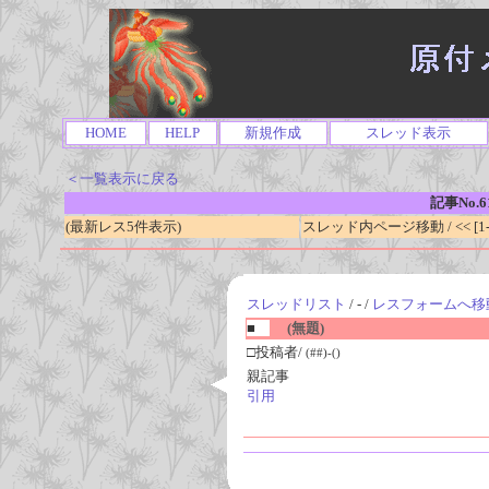
HOME
HELP
新規作成
スレッド表示
＜一覧表示に戻る
記事No.6
(最新レス5件表示)
スレッド内ページ移動 / << [1-0
スレッドリスト
/ - /
レスフォームへ移
■
(無題)
□投稿者/
(##)-()
親記事
引用