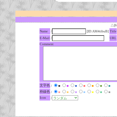
△[6
Name
/
[ID:AM4tibuB]
Title
E-Mail
/
URL
Comment
文字色
/
■
■
■
■
■
■
■
枠線色
/
■
■
■
■
■
■
■
Icon
/