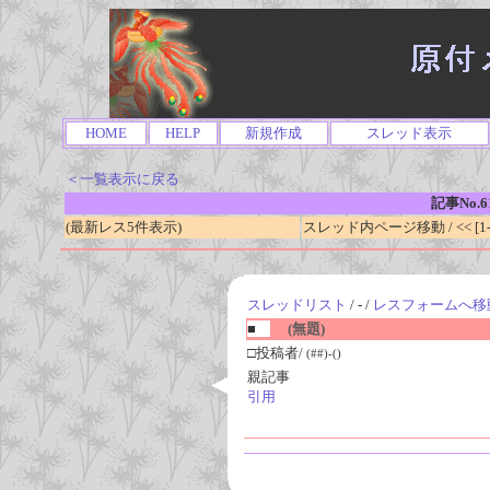
HOME
HELP
新規作成
スレッド表示
＜一覧表示に戻る
記事No.6
(最新レス5件表示)
スレッド内ページ移動 / << [1-0
スレッドリスト
/ - /
レスフォームへ移
■
(無題)
□投稿者/
(##)-()
親記事
引用