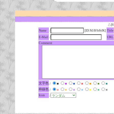
△[6
Name
/
[ID:MAVb8tfK]
Title
E-Mail
/
URL
Comment
文字色
/
■
■
■
■
■
■
■
枠線色
/
■
■
■
■
■
■
■
Icon
/