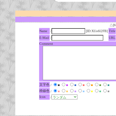
△[6
Name
/
[ID:XUo6l2FB]
Title
E-Mail
/
URL
Comment
文字色
/
■
■
■
■
■
■
■
枠線色
/
■
■
■
■
■
■
■
Icon
/