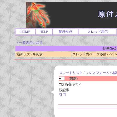
HOME
HELP
新規作成
スレッド表示
＜一覧表示に戻る
記事No.6
(最新レス5件表示)
スレッド内ページ移動 / << [1-0
スレッドリスト
/ - /
レスフォームへ移
■
(無題)
□投稿者/
(##)-()
親記事
引用