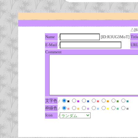
△[6
Name
/
[ID:R3UG3MoT]
Titl
E-Mail
/
UR
Comment
文字色
/
■
■
■
■
■
■
■
枠線色
/
■
■
■
■
■
■
■
Icon
/