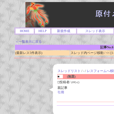
HOME
HELP
新規作成
スレッド表示
＜一覧表示に戻る
記事No.6
(最新レス5件表示)
スレッド内ページ移動 / << [1-0
スレッドリスト
/ - /
レスフォームへ移
■
(無題)
□投稿者/
(##)-()
親記事
引用