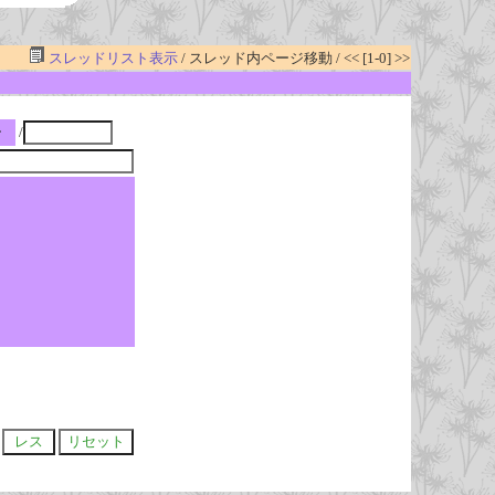
スレッドリスト表示
/ スレッド内ページ移動 / << [1-0] >>
ー
/