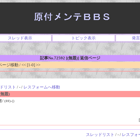
スレッド表示
トピック表示
発言
記事No.72592 [(無題)] 返信ページ
移動 / << [1-0] >>
ドリスト
/ - /
レスフォームへ移動
無題)
者/
(##)-()
[
スレッドリスト
/ - /
レスフォ