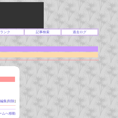
ランク
記事検索
過去ログ
編集
|
削除
]
ームへ移動