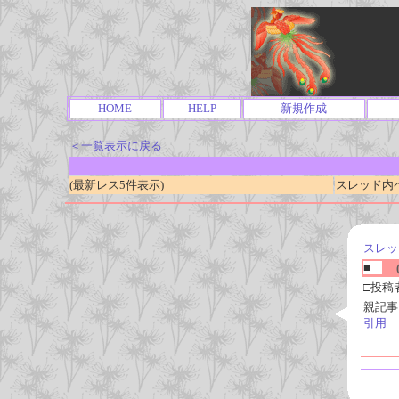
HOME
HELP
新規作成
＜一覧表示に戻る
(最新レス5件表示)
スレッド内ページ
スレッ
■
(
□投稿
親記事
引用