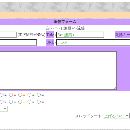
返信フォーム
△[72592] (無題) へ返信
[ID:YMYImNNw]
Title
/
削除キ
URL
/
■
■
■
■
■
■
■
■
■
■
スレッドソート/