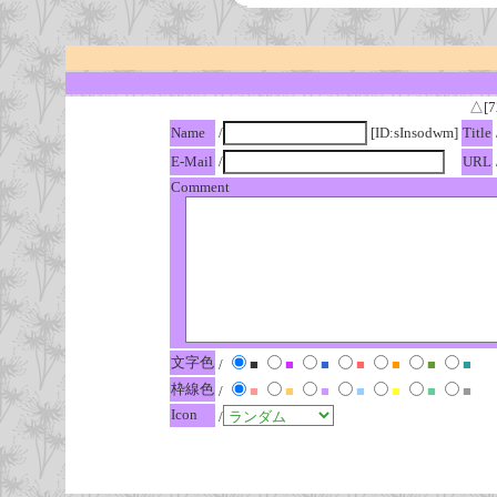
△[7
Name
/
[ID:sInsodwm]
Title
E-Mail
/
URL
Comment
文字色
/
■
■
■
■
■
■
■
枠線色
/
■
■
■
■
■
■
■
Icon
/