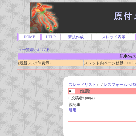
HOME
HELP
新規作成
スレッド表示
＜一覧表示に戻る
記事No.7
(最新レス5件表示)
スレッド内ページ移動 / << [1-0
スレッドリスト
/ - /
レスフォームへ移
■
(無題)
□投稿者/
(##)-()
親記事
引用