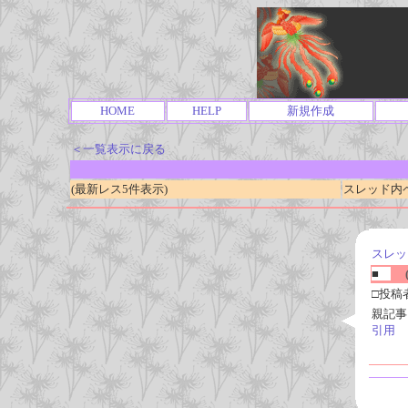
HOME
HELP
新規作成
＜一覧表示に戻る
(最新レス5件表示)
スレッド内ページ
スレッ
■
(
□投稿
親記事
引用