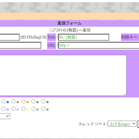
返信フォーム
△[72614] (無題) へ返信
[ID:ITbZkqLN]
Title
/
削除キー
URL
/
■
■
■
■
■
■
■
■
■
■
スレッドソート/