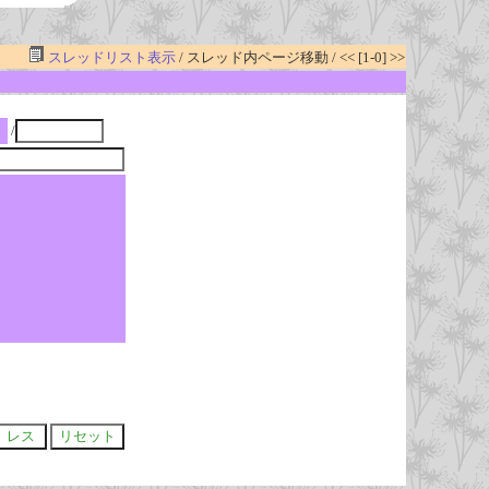
スレッドリスト表示
/ スレッド内ページ移動 / << [1-0] >>
/