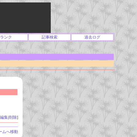
ランク
記事検索
過去ログ
編集
|
削除
]
ームへ移動