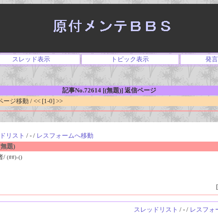
スレッド表示
トピック表示
発言
記事No.72614 [(無題)] 返信ページ
移動 / << [1-0] >>
ドリスト
/ - /
レスフォームへ移動
無題)
者/
(##)-()
[
スレッドリスト
/ - /
レスフォ