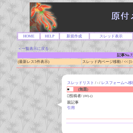
HOME
HELP
新規作成
スレッド表示
＜一覧表示に戻る
記事No.7
(最新レス5件表示)
スレッド内ページ移動 / << [1-0
スレッドリスト
/ - /
レスフォームへ移
■
(無題)
□投稿者/
(##)-()
親記事
引用