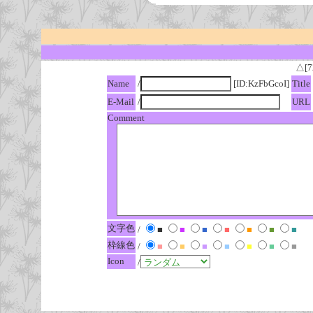
△[7
Name
/
[ID:KzFbGcoI]
Title
E-Mail
/
URL
Comment
文字色
/
■
■
■
■
■
■
■
枠線色
/
■
■
■
■
■
■
■
Icon
/