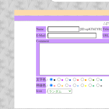
△[7
Name
/
[ID:opKThEYB]
Title
E-Mail
/
URL
Comment
文字色
/
■
■
■
■
■
■
■
枠線色
/
■
■
■
■
■
■
■
Icon
/