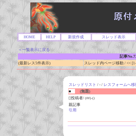
HOME
HELP
新規作成
スレッド表示
＜一覧表示に戻る
記事No.7
(最新レス5件表示)
スレッド内ページ移動 / << [1-0
スレッドリスト
/ - /
レスフォームへ移
■
(無題)
□投稿者/
(##)-()
親記事
引用