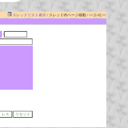
スレッドリスト表示
/ スレッド内ページ移動 / << [1-0] >>
/