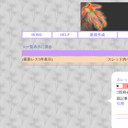
HOME
HELP
新規作成
＜一覧表示に戻る
(最新レス5件表示)
スレッド内ページ
スレッ
■
(
□投稿
親記事
引用