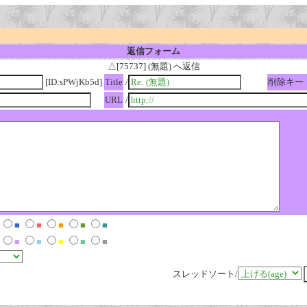
返信フォーム
△[75737] (無題) へ返信
[ID:sPWjKb5d]
Title
/
削除キー
URL
/
■
■
■
■
■
■
■
■
■
■
スレッドソート/