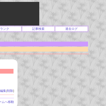
ランク
記事検索
過去ログ
編集
|
削除
]
ームへ移動