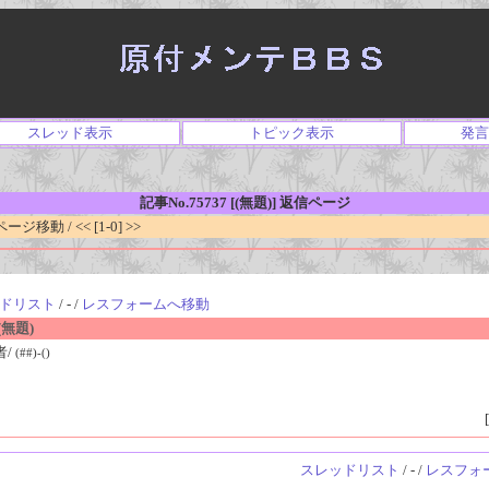
スレッド表示
トピック表示
発言
記事No.75737 [(無題)] 返信ページ
移動 / << [1-0] >>
ドリスト
/ - /
レスフォームへ移動
無題)
者/
(##)-()
[
スレッドリスト
/ - /
レスフォ