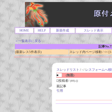
HOME
HELP
新規作成
スレッド表示
＜一覧表示に戻る
記事No.7
(最新レス5件表示)
スレッド内ページ移動 / << [1-0
スレッドリスト
/ - /
レスフォームへ移
■
(無題)
□投稿者/
(##)-()
親記事
引用