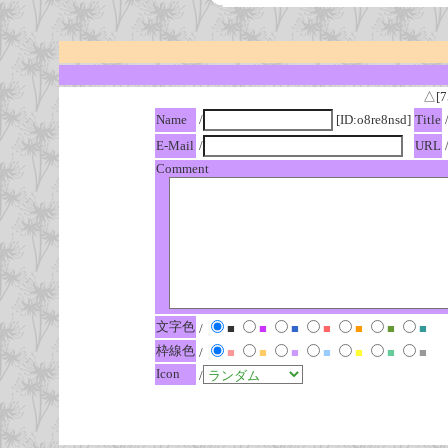
△[7
Name
/
[ID:o8re8nsd]
Title
E-Mail
/
URL
Comment
文字色
/
■
■
■
■
■
■
■
枠線色
/
■
■
■
■
■
■
■
Icon
/