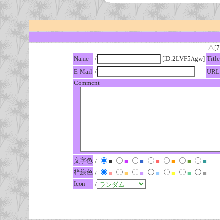
△[7
Name
/
[ID:2LVF5Agw]
Title
E-Mail
/
URL
Comment
文字色
/
■
■
■
■
■
■
■
枠線色
/
■
■
■
■
■
■
■
Icon
/