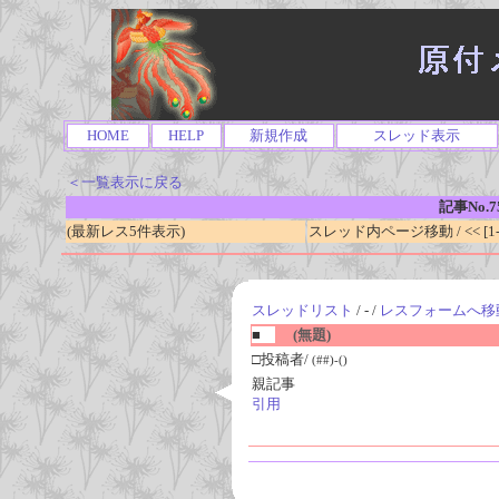
HOME
HELP
新規作成
スレッド表示
＜一覧表示に戻る
記事No.7
(最新レス5件表示)
スレッド内ページ移動 / << [1-0
スレッドリスト
/ - /
レスフォームへ移
■
(無題)
□投稿者/
(##)-()
親記事
引用