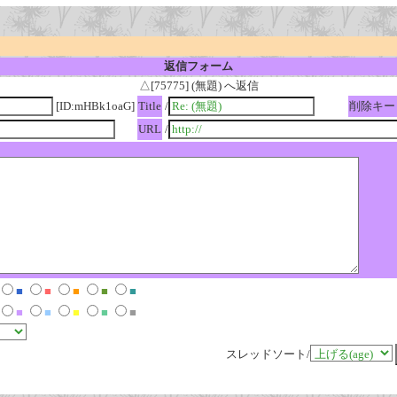
返信フォーム
△[75775] (無題) へ返信
[ID:mHBk1oaG]
Title
/
削除キー
URL
/
■
■
■
■
■
■
■
■
■
■
スレッドソート/