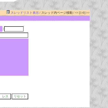
スレッドリスト表示
/ スレッド内ページ移動 / << [1-0] >>
/