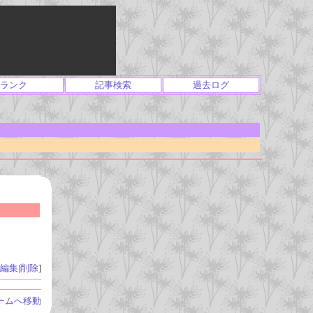
ランク
記事検索
過去ログ
編集
|
削除
]
ームへ移動