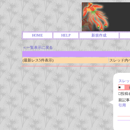
HOME
HELP
新規作成
＜一覧表示に戻る
(最新レス5件表示)
スレッド内ページ
スレッ
■
(
□投稿
親記事
引用