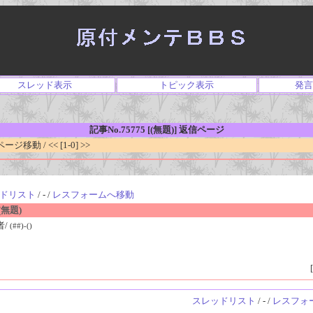
スレッド表示
トピック表示
発言
記事No.75775 [(無題)] 返信ページ
移動 / << [1-0] >>
ドリスト
/ - /
レスフォームへ移動
無題)
者/
(##)-()
[
スレッドリスト
/ - /
レスフォ