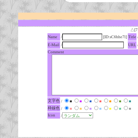
△[7
Name
/
[ID:sC6hhe7l]
Title
E-Mail
/
URL
Comment
文字色
/
■
■
■
■
■
■
■
枠線色
/
■
■
■
■
■
■
■
Icon
/