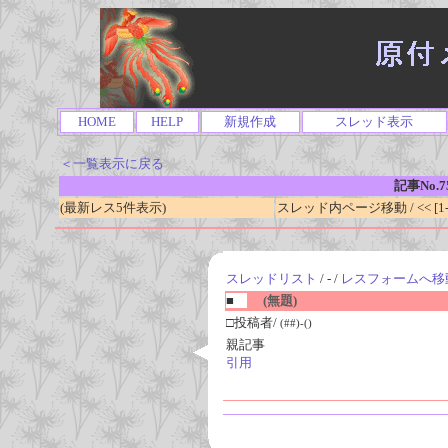
HOME
HELP
新規作成
スレッド表示
＜一覧表示に戻る
記事No.7
(最新レス5件表示)
スレッド内ページ移動 / << [1-0
スレッドリスト
/ - /
レスフォームへ移
■
(無題)
□投稿者/
(##)-()
親記事
引用