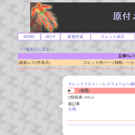
HOME
HELP
新規作成
スレッド表示
＜一覧表示に戻る
記事No.7
(最新レス5件表示)
スレッド内ページ移動 / << [1-0
スレッドリスト
/ - /
レスフォームへ移
■
(無題)
□投稿者/
(##)-()
親記事
引用