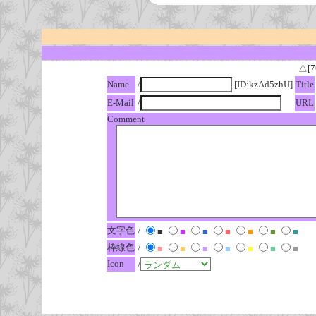
△[7
Name
/
[ID:kzAd5zhU]
Title
E-Mail
/
URL
Comment
文字色
/
■
■
■
■
■
■
■
枠線色
/
■
■
■
■
■
■
■
Icon
/