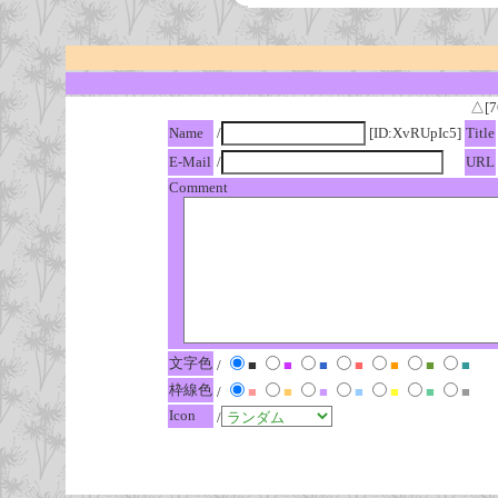
△[7
Name
/
[ID:XvRUpIc5]
Title
E-Mail
/
URL
Comment
文字色
/
■
■
■
■
■
■
■
枠線色
/
■
■
■
■
■
■
■
Icon
/