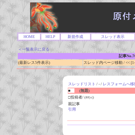
HOME
HELP
新規作成
スレッド表示
＜一覧表示に戻る
記事No.7
(最新レス5件表示)
スレッド内ページ移動 / << [1-0
スレッドリスト
/ - /
レスフォームへ移
■
(無題)
□投稿者/
(##)-()
親記事
引用