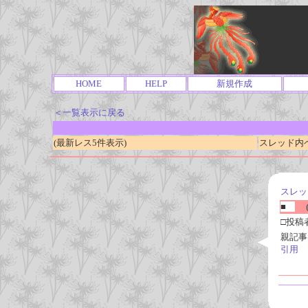
HOME
HELP
新規作成
＜一覧表示に戻る
(最新レス5件表示)
スレッド内ページ
スレッ
■
(
□投稿
親記事
引用