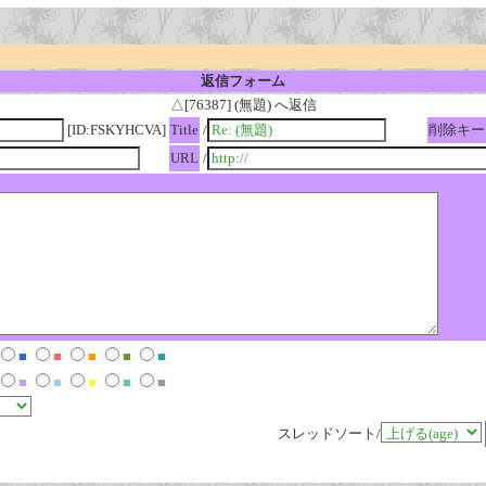
返信フォーム
△[76387] (無題) へ返信
[ID:FSKYHCVA]
Title
/
削除キー
URL
/
■
■
■
■
■
■
■
■
■
■
スレッドソート/