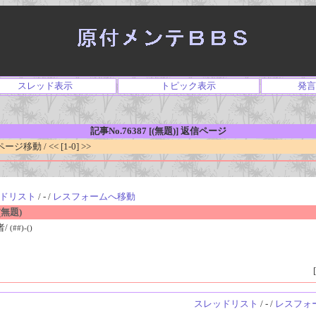
スレッド表示
トピック表示
発言
記事No.76387 [(無題)] 返信ページ
移動 / << [1-0] >>
ドリスト
/ - /
レスフォームへ移動
無題)
者/
(##)-()
[
スレッドリスト
/ - /
レスフォ