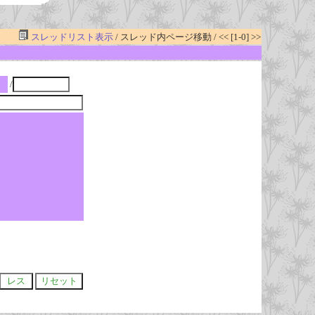
スレッドリスト表示
/ スレッド内ページ移動 / << [1-0] >>
/