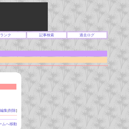
ランク
記事検索
過去ログ
編集
|
削除
]
ームへ移動