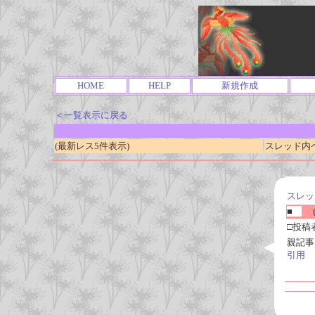
HOME
HELP
新規作成
＜一覧表示に戻る
(最新レス5件表示)
スレッド内ページ
スレッ
■
(
□投稿
親記事
引用