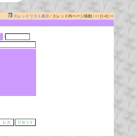
スレッドリスト表示
/ スレッド内ページ移動 / << [1-0] >>
/