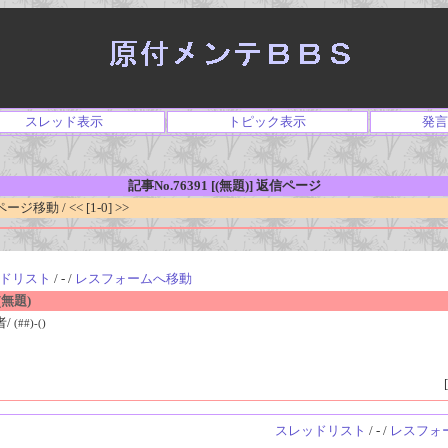
スレッド表示
トピック表示
発言
記事No.76391 [(無題)] 返信ページ
移動 / << [1-0] >>
ドリスト
/ - /
レスフォームへ移動
無題)
者/
(##)-()
[
スレッドリスト
/ - /
レスフォ