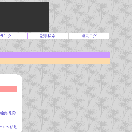
ランク
記事検索
過去ログ
編集
|
削除
]
ームへ移動