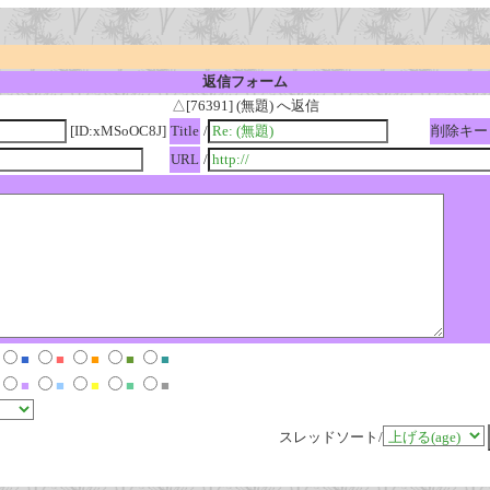
返信フォーム
△[76391] (無題) へ返信
[ID:xMSoOC8J]
Title
/
削除キー
URL
/
■
■
■
■
■
■
■
■
■
■
スレッドソート/