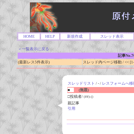
HOME
HELP
新規作成
スレッド表示
＜一覧表示に戻る
記事No.7
(最新レス5件表示)
スレッド内ページ移動 / << [1-0
スレッドリスト
/ - /
レスフォームへ移
■
(無題)
□投稿者/
(##)-()
親記事
引用