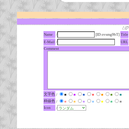
△[7
Name
/
[ID:ovsmg9bT]
Title
E-Mail
/
URL
Comment
文字色
/
■
■
■
■
■
■
■
枠線色
/
■
■
■
■
■
■
■
Icon
/