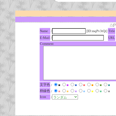
△[7
Name
/
[ID:mqPv3tQi]
Title
E-Mail
/
URL
Comment
文字色
/
■
■
■
■
■
■
■
枠線色
/
■
■
■
■
■
■
■
Icon
/