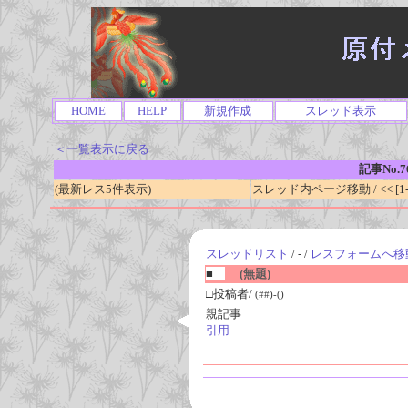
HOME
HELP
新規作成
スレッド表示
＜一覧表示に戻る
記事No.7
(最新レス5件表示)
スレッド内ページ移動 / << [1-0
スレッドリスト
/ - /
レスフォームへ移
■
(無題)
□投稿者/
(##)-()
親記事
引用