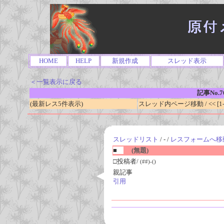
HOME
HELP
新規作成
スレッド表示
＜一覧表示に戻る
記事No.7
(最新レス5件表示)
スレッド内ページ移動 / << [1-0
スレッドリスト
/ - /
レスフォームへ移
■
(無題)
□投稿者/
(##)-()
親記事
引用