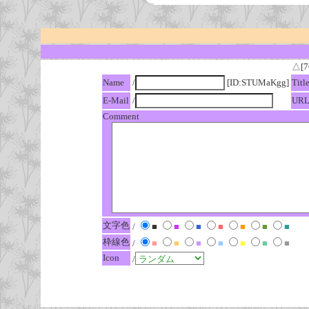
△[7
Name
/
[ID:STUMaKgg]
Titl
E-Mail
/
UR
Comment
文字色
/
■
■
■
■
■
■
■
枠線色
/
■
■
■
■
■
■
■
Icon
/